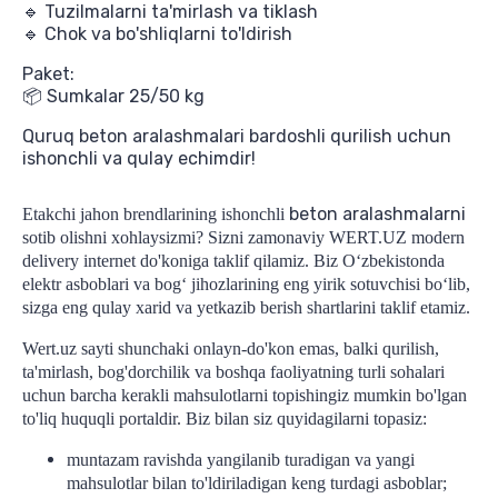
🔹 Tuzilmalarni ta'mirlash va tiklash
🔹 Chok va bo'shliqlarni to'ldirish
Paket:
📦 Sumkalar 25/50 kg
Quruq beton aralashmalari bardoshli qurilish uchun
ishonchli va qulay echimdir!
beton aralashmalarni
Etakchi jahon brendlarining ishonchli
sotib olishni xohlaysizmi? Sizni zamonaviy WERT.UZ modern
delivery internet do'koniga taklif qilamiz. Biz O‘zbekistonda
elektr asboblari va bog‘ jihozlarining eng yirik sotuvchisi bo‘lib,
sizga eng qulay xarid va yetkazib berish shartlarini taklif etamiz.
Wert.uz sayti shunchaki onlayn-do'kon emas, balki qurilish,
ta'mirlash, bog'dorchilik va boshqa faoliyatning turli sohalari
uchun barcha kerakli mahsulotlarni topishingiz mumkin bo'lgan
to'liq huquqli portaldir.
Biz bilan siz quyidagilarni topasiz:
muntazam ravishda yangilanib turadigan va yangi
mahsulotlar bilan to'ldiriladigan keng turdagi asboblar;