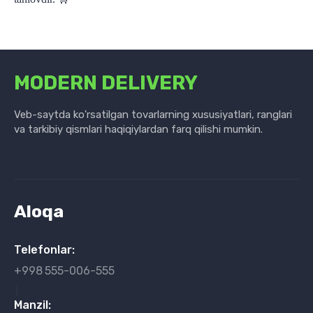
MODERN DELIVERY
Veb-saytda ko'rsatilgan tovarlarning xususiyatlari, ranglari
va tarkibiy qismlari haqiqiylardan farq qilishi mumkin.
Aloqa
Telefonlar:
+998
555-006-555
}
Manzil: