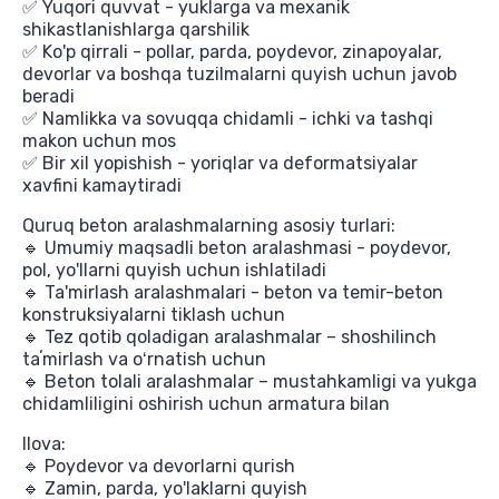
✅ Yuqori quvvat - yuklarga va mexanik
shikastlanishlarga qarshilik
✅ Ko'p qirrali - pollar, parda, poydevor, zinapoyalar,
devorlar va boshqa tuzilmalarni quyish uchun javob
beradi
✅ Namlikka va sovuqqa chidamli - ichki va tashqi
makon uchun mos
✅ Bir xil yopishish - yoriqlar va deformatsiyalar
xavfini kamaytiradi
Quruq beton aralashmalarning asosiy turlari:
🔹 Umumiy maqsadli beton aralashmasi - poydevor,
pol, yo'llarni quyish uchun ishlatiladi
🔹 Ta'mirlash aralashmalari - beton va temir-beton
konstruksiyalarni tiklash uchun
🔹 Tez qotib qoladigan aralashmalar – shoshilinch
taʼmirlash va oʻrnatish uchun
🔹 Beton tolali aralashmalar – mustahkamligi va yukga
chidamliligini oshirish uchun armatura bilan
Ilova:
🔹 Poydevor va devorlarni qurish
🔹 Zamin, parda, yo'laklarni quyish