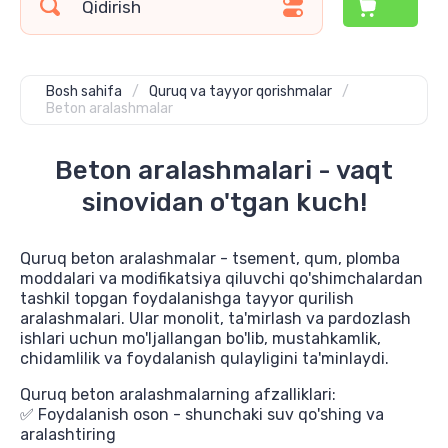
Bosh sahifa
/
Quruq va tayyor qorishmalar
/
Beton aralashmalar
Beton aralashmalari - vaqt
sinovidan o'tgan kuch!
Quruq beton aralashmalar - tsement, qum, plomba
moddalari va modifikatsiya qiluvchi qo'shimchalardan
tashkil topgan foydalanishga tayyor qurilish
aralashmalari. Ular monolit, ta'mirlash va pardozlash
ishlari uchun mo'ljallangan bo'lib, mustahkamlik,
chidamlilik va foydalanish qulayligini ta'minlaydi.
Quruq beton aralashmalarning afzalliklari:
✅ Foydalanish oson - shunchaki suv qo'shing va
aralashtiring