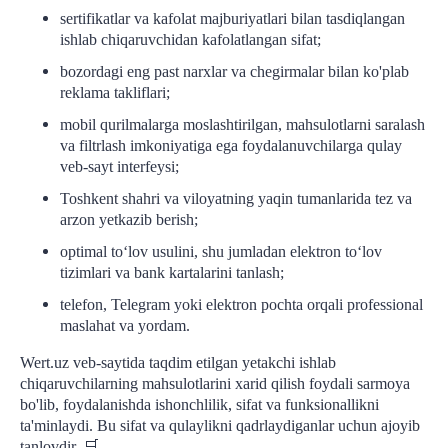
sertifikatlar va kafolat majburiyatlari bilan tasdiqlangan
ishlab chiqaruvchidan kafolatlangan sifat;
bozordagi eng past narxlar va chegirmalar bilan ko'plab
reklama takliflari;
mobil qurilmalarga moslashtirilgan, mahsulotlarni saralash
va filtrlash imkoniyatiga ega foydalanuvchilarga qulay
veb-sayt interfeysi;
Toshkent shahri va viloyatning yaqin tumanlarida tez va
arzon yetkazib berish;
optimal to‘lov usulini, shu jumladan elektron to‘lov
tizimlari va bank kartalarini tanlash;
telefon, Telegram yoki elektron pochta orqali professional
maslahat va yordam.
Wert.uz veb-saytida taqdim etilgan yetakchi ishlab
chiqaruvchilarning mahsulotlarini xarid qilish foydali sarmoya
bo'lib, foydalanishda ishonchlilik, sifat va funksionallikni
ta'minlaydi. Bu sifat va qulaylikni qadrlaydiganlar uchun ajoyib
tanlovdir.
🛒