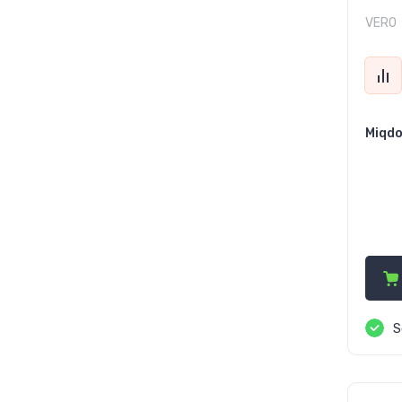
VERO
Miqdo
44
S