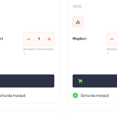
VERO
ri
Miqdori
kimdan 1 tomonidan
kimdan
1
1
2 000
198 900
сўм
сўм
otuvda mavjud
Sotuvda mavjud