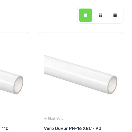
Artikul:
Yo'q
 110
Vero Quvur PN-16 XBC - 90