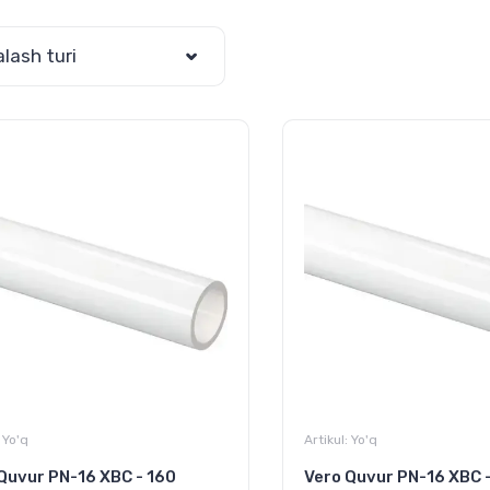
alash turi
Yo'q
Artikul:
Yo'q
Quvur PN-16 XBC - 160
Vero Quvur PN-16 XBC -