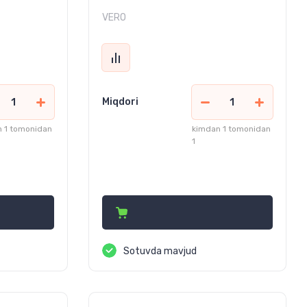
VERO
Miqdori
 1 tomonidan
kimdan 1 tomonidan
1
130 000
сўм
Sotuvda mavjud