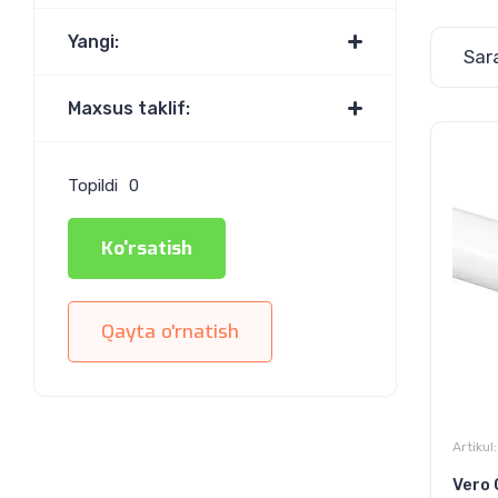
Yangi:
Sar
Maxsus taklif:
Topildi
0
Ko'rsatish
Qayta o'rnatish
Artikul:
Vero 