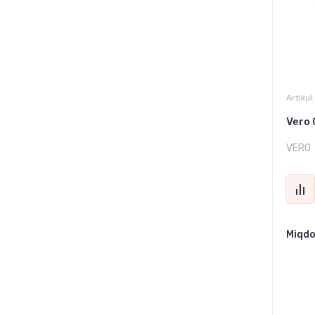
Artikul:
Vero 
VERO
Miqdo