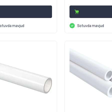
 660
15 210
сўм
сўм
otuvda mavjud
Sotuvda mavjud