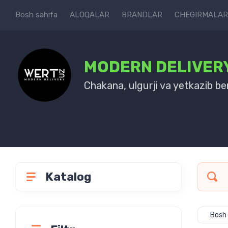
Bosh sahifa
ALOQALAR
BRANDLAR
CHEGIRMALAR
MODERN DELIVER
Chakana, ulgurji va yetkazib be
Katalog
Bosh 