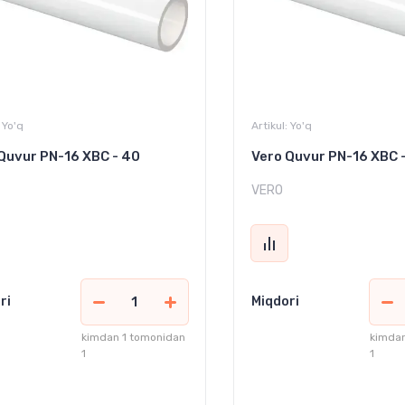
Yo'q
Artikul:
Yo'q
Quvur PN-16 XBC - 40
Vero Quvur PN-16 XBC 
VERO
ri
Miqdori
kimdan 1 tomonidan
kimdan
1
1