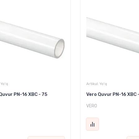
Yo'q
Artikul:
Yo'q
Quvur PN-16 XBC - 75
Vero Quvur PN-16 XBC 
VERO