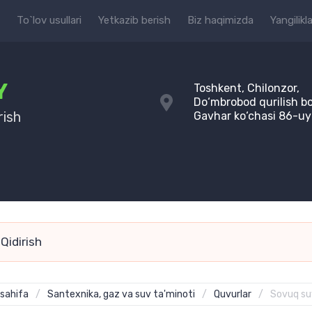
To`lov usullari
Yetkazib berish
Biz haqimizda
Yangilikla
Y
Toshkent, Chilonzor,
Do‘mbrobod qurilish bo
rish
Gavhar ko‘chasi 86-uy
sahifa
/
Santexnika, gaz va suv ta'minoti
/
Quvurlar
/
Sovuq suv