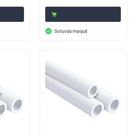
9 750
сўм
Sotuvda mavjud