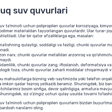
uq suv quvurlari
v ta'minoti uchun polipropilen quvurlar korroziyaga, kimyov
polimer materialdan tayyorlangan quvurlardir. Ular turar-joy
hlatiladi. Ular bir qator afzalliklarga ega, masalan:
rnatishning qulayligi, soddaligi va tezligi, chunki quvurla
anadi.
zon narx, chunki quvurlar metalldan arzonroq va qo'shimcha
lmaydi.
idamlilik, chunki quvurlar zang, ifloslanish, deformatsiya va
ologik toza, chunki quvurlar zaharli moddalar chiqarmaydi va
bu mahsulotlarga bizning veb-saytimizda yoki telefon orqal
a imkon qadar tezroq yetkazib beramiz. Shuningdek, biz bar
tchilarimiz bosim sinfiga, devor qalinligiga, armatura mav
Shuningdek, siz o'zingiz uchun qulay usulda tovarni to'las
v ta'minoti uchun polipropilen quvurlarni bizdan buyurtma qi
ardosh narxlarni oling.