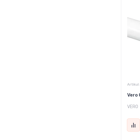
Artikul:
Vero 
VERO