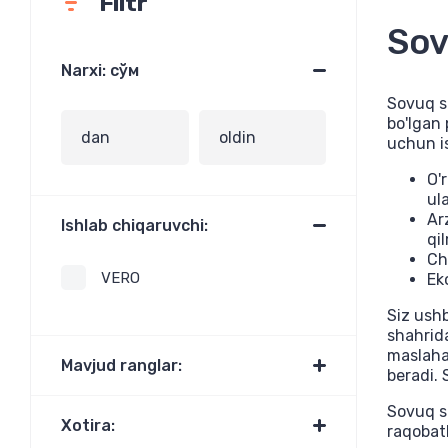
Filtr
Sov
Narxi: сўм
Sovuq su
bo'lgan 
uchun is
O'
ul
Ar
Ishlab chiqaruvchi:
qi
Ch
VERO
Ek
Siz ush
shahrid
maslaha
Mavjud ranglar:
beradi. 
Sovuq su
Xotira:
raqobatb