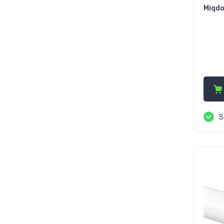
Miqdo
81
S