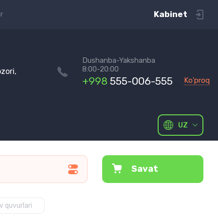
Kabinet
r
Dushanba-Yakshanba
8:00-20:00
zori,
+998
555-006-555
Ko'proq
UZ
Savat
 quvurlari