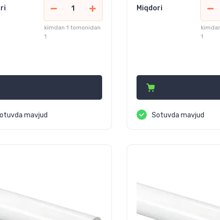
ri
Miqdori
kimdan 1 tomonidan
kimdan
1
1
 900
58 500
сўм
сўм
otuvda mavjud
Sotuvda mavjud