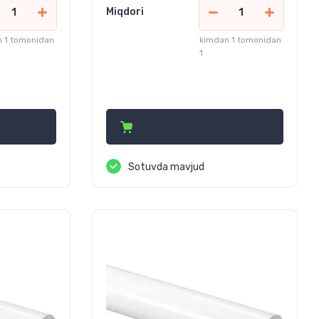
Miqdori
 1 tomonidan
kimdan 1 tomonidan
1
37 050
сўм
Sotuvda mavjud