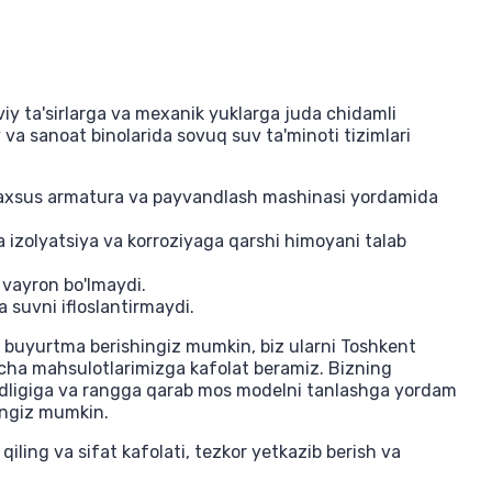
iy ta'sirlarga va mexanik yuklarga juda chidamli
 va sanoat binolarida sovuq suv ta'minoti tizimlari
r maxsus armatura va payvandlash mashinasi yordamida
 izolyatsiya va korroziyaga qarshi himoyani talab
 vayron bo'lmaydi.
 suvni ifloslantirmaydi.
i buyurtma berishingiz mumkin, biz ularni Toshkent
cha mahsulotlarimizga kafolat beramiz. Bizning
judligiga va rangga qarab mos modelni tanlashga yordam
hingiz mumkin.
ling va sifat kafolati, tezkor yetkazib berish va