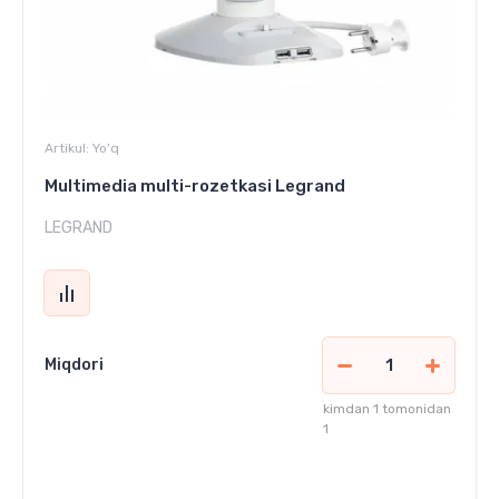
Artikul:
Yo'q
Multimedia multi-rozetkasi Legrand
LEGRAND
Miqdori
kimdan 1 tomonidan
1
741 000
сўм