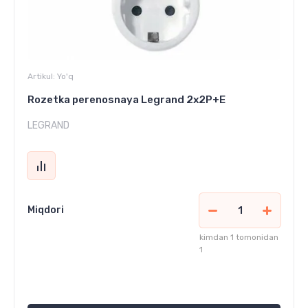
Artikul:
Yo'q
Rozetka perenosnaya Legrand 2x2P+E
LEGRAND
Miqdori
kimdan 1 tomonidan
1
71 500
сўм