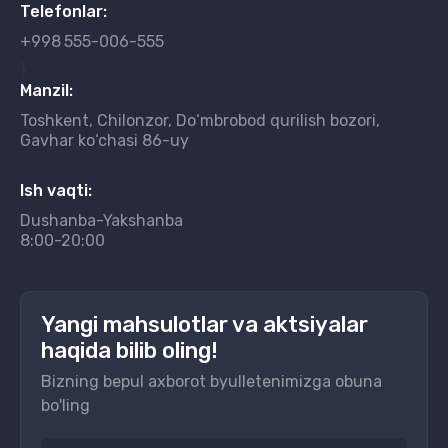
Telefonlar:
+998
555-006-555
}
Manzil:
Toshkent, Chilonzor, Do‘mbrobod qurilish bozori,
Gavhar ko‘chasi 86-uy
Ish vaqti:
Dushanba-Yakshanba
8:00-20:00
Yangi mahsulotlar va aktsiyalar
haqida bilib oling!
Bizning bepul axborot byulletenimizga obuna
bo'ling