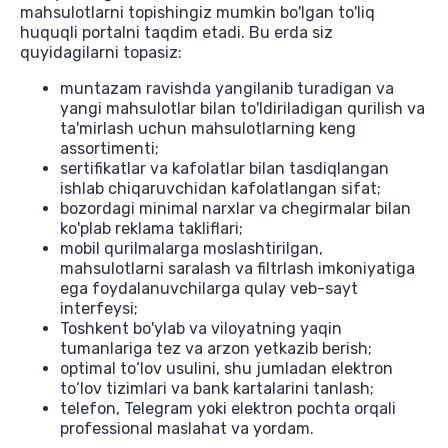
mahsulotlarni topishingiz mumkin bo'lgan to'liq
huquqli portalni taqdim etadi. Bu erda siz
quyidagilarni topasiz:
muntazam ravishda yangilanib turadigan va
yangi mahsulotlar bilan to'ldiriladigan qurilish va
ta'mirlash uchun mahsulotlarning keng
assortimenti;
sertifikatlar va kafolatlar bilan tasdiqlangan
ishlab chiqaruvchidan kafolatlangan sifat;
bozordagi minimal narxlar va chegirmalar bilan
ko'plab reklama takliflari;
mobil qurilmalarga moslashtirilgan,
mahsulotlarni saralash va filtrlash imkoniyatiga
ega foydalanuvchilarga qulay veb-sayt
interfeysi;
Toshkent bo'ylab va viloyatning yaqin
tumanlariga tez va arzon yetkazib berish;
optimal to‘lov usulini, shu jumladan elektron
to‘lov tizimlari va bank kartalarini tanlash;
telefon, Telegram yoki elektron pochta orqali
professional maslahat va yordam.