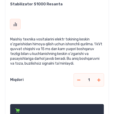
Stabilizator S1000 Resanta
Maishiy texnika vositalarini elektr tokining keskin
o'zgarishidan himoya qilish uchun ishonchli qurilma. 1 kVt
quvvat chiqishi va 15 ms dan kam yuqori boshqaruv
tezligi bilan u kuchlanishning keskin o'zgarishi va
pasayishlariga darhol javob beradi. Bu aniq boshqaruvni
va toza, buzilishsiz signalni ta'minlaydi.
Miqdori
741 000
сўм