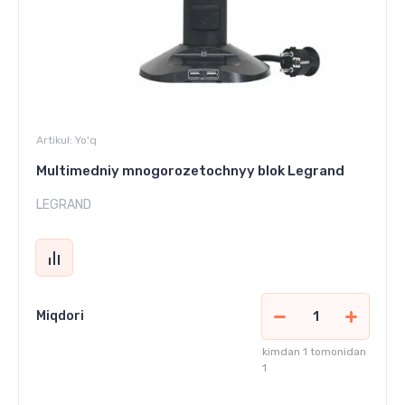
Artikul:
Yo'q
Multimedniy mnogorozetochnyy blok Legrand
LEGRAND
Miqdori
kimdan 1 tomonidan
1