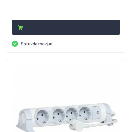
283 660
сўм
Sotuvda mavjud