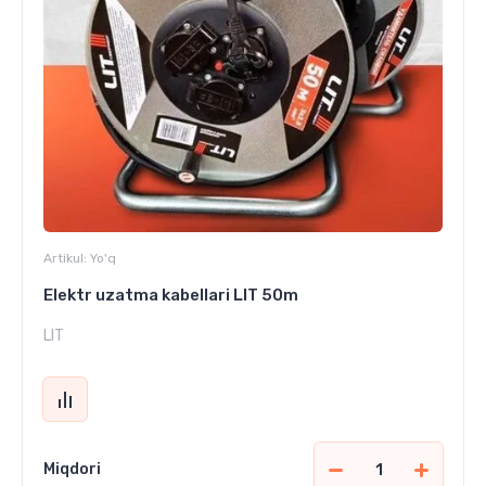
Artikul:
Yo'q
Elektr uzatma kabellari LIT 50m
LIT
Miqdori