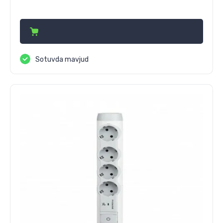
702 000
сўм
Sotuvda mavjud