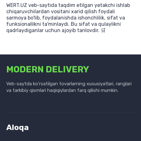
WERT.UZ veb-saytida taqdim etilgan yetakchi ishlab
chiqaruvchilardan vositani xarid qilish foydali
sarmoya bo'lib, foydalanishda ishonchlilik, sifat va
funksionallikni ta'minlaydi. Bu sifat va qulaylikni
qadrlaydiganlar uchun ajoyib tanlovdir. 🛒
MODERN DELIVERY
Veb-saytda ko'rsatilgan tovarlarning xususiyatlari, ranglari
va tarkibiy qismlari haqiqiylardan farq qilishi mumkin.
Aloqa