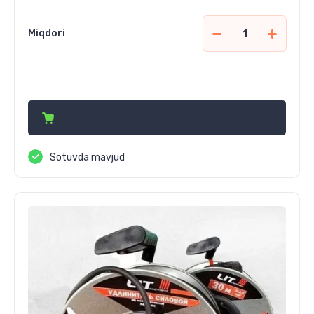
Miqdori
1 079 000
сўм
Sotuvda mavjud