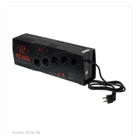
Artikul:
63/6/32