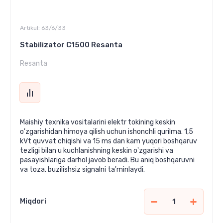
Artikul:
63/6/33
Stabilizator C1500 Resanta
Resanta
Maishiy texnika vositalarini elektr tokining keskin
o'zgarishidan himoya qilish uchun ishonchli qurilma. 1,5
kVt quvvat chiqishi va 15 ms dan kam yuqori boshqaruv
tezligi bilan u kuchlanishning keskin o'zgarishi va
pasayishlariga darhol javob beradi. Bu aniq boshqaruvni
va toza, buzilishsiz signalni ta'minlaydi.
Miqdori