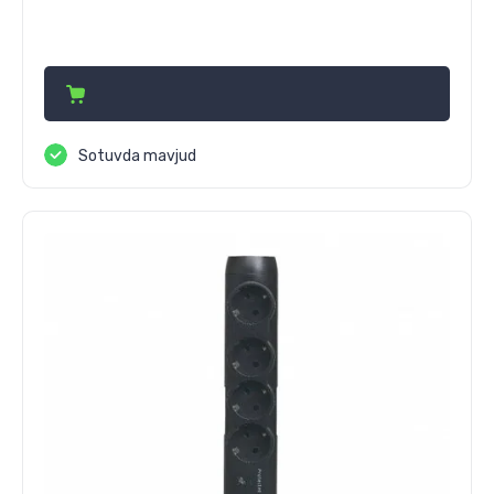
230 750
сўм
Sotuvda mavjud