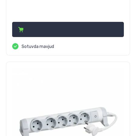
165 750
сўм
Sotuvda mavjud