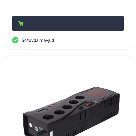
819 000
сўм
Sotuvda mavjud