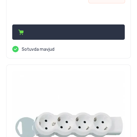
585 000
сўм
Sotuvda mavjud