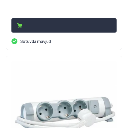
260 000
сўм
Sotuvda mavjud