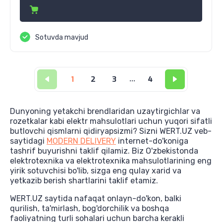
Sotuvda mavjud
1
2
3
...
4
Dunyoning yetakchi brendlaridan uzaytirgichlar va
rozetkalar kabi elektr mahsulotlari uchun yuqori sifatli
butlovchi qismlarni qidiryapsizmi? Sizni WERT.UZ veb-
saytidagi
MODERN DELIVERY
internet-do'koniga
tashrif buyurishni taklif qilamiz. Biz O'zbekistonda
elektrotexnika va elektrotexnika mahsulotlarining eng
yirik sotuvchisi bo'lib, sizga eng qulay xarid va
yetkazib berish shartlarini taklif etamiz.
WERT.UZ saytida nafaqat onlayn-do'kon, balki
qurilish, ta'mirlash, bog'dorchilik va boshqa
faoliyatning turli sohalari uchun barcha kerakli