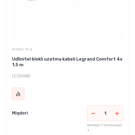
Artikul:
Yo'q
Udlinitel blokli uzatma kabeli Legrand Comfort 4x
1,5 m
LEGRAND
Miqdori
kimdan 1 tomonidan
1