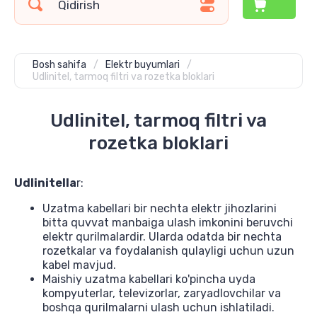
Bosh sahifa
/
Elektr buyumlari
/
Udlinitel, tarmoq filtri va rozetka bloklari
Udlinitel, tarmoq filtri va
rozetka bloklari
Udlinitella
r:
Uzatma kabellari bir nechta elektr jihozlarini
bitta quvvat manbaiga ulash imkonini beruvchi
elektr qurilmalardir. Ularda odatda bir nechta
rozetkalar va foydalanish qulayligi uchun uzun
kabel mavjud.
Maishiy uzatma kabellari ko'pincha uyda
kompyuterlar, televizorlar, zaryadlovchilar va
boshqa qurilmalarni ulash uchun ishlatiladi.