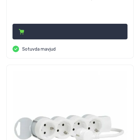
88 660
сўм
Sotuvda mavjud