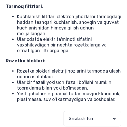
Tarmoq filtrlari
:
Kuchlanish filtrlari elektron jihozlarni tarmoqdagi
haddan tashqari kuchlanish, shovqin va quvvat
kuchlanishidan himoya qilish uchun
mo'ljallangan.
Ular odatda elektr ta'minoti sifatini
yaxshilaydigan bir nechta rozetkalarga va
o'rnatilgan filtrlarga ega.
Rozetka bloklari:
Rozetka bloklari elektr jihozlarini tarmoqqa ulash
uchun ishlatiladi.
Ular bir fazali yoki uch fazali bo'lishi mumkin,
topraklama bilan yoki bo'lmasdan.
Yostiqchalarning har xil turlari mavjud: kauchuk,
plastmassa, suv o'tkazmaydigan va boshqalar.
Saralash turi