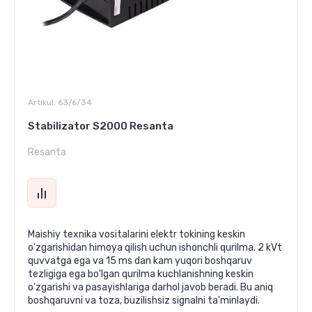
Artikul:
63/6/34
Stabilizator S2000 Resanta
Resanta
Maishiy texnika vositalarini elektr tokining keskin
o'zgarishidan himoya qilish uchun ishonchli qurilma. 2 kVt
quvvatga ega va 15 ms dan kam yuqori boshqaruv
tezligiga ega bo'lgan qurilma kuchlanishning keskin
o'zgarishi va pasayishlariga darhol javob beradi. Bu aniq
boshqaruvni va toza, buzilishsiz signalni ta'minlaydi.