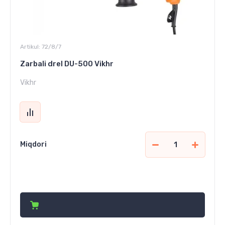
Artikul:
72/8/7
Zarbali drel DU-500 Vikhr
Vikhr
Miqdori
309 400
сўм