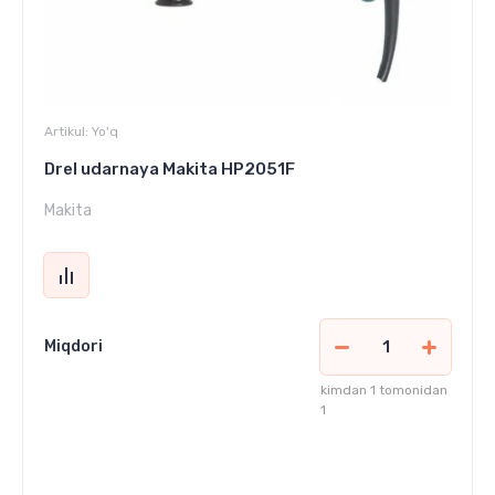
Artikul:
Yo'q
Drel udarnaya Makita HP2051F
Makita
Miqdori
kimdan 1 tomonidan
1
3 250 000
сўм