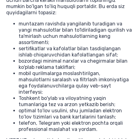
uchun barcha kerakli mahsulotlarni topishingiz
mumkin bo‘lgan to‘liq huquqli portaldir. Bu erda siz
quyidagilarni topasiz:
muntazam ravishda yangilanib turadigan va
yangi mahsulotlar bilan to'ldiriladigan qurilish va
ta'mirlash uchun mahsulotlarning keng
assortimenti;
sertifikatlar va kafolatlar bilan tasdiqlangan
ishlab chiqaruvchidan kafolatlangan sifat;
bozordagi minimal narxlar va chegirmalar bilan
ko'plab reklama takliflari;
mobil qurilmalarga moslashtirilgan,
mahsulotlarni saralash va filtrlash imkoniyatiga
ega foydalanuvchilarga qulay veb-sayt
interfeysi;
Toshkent bo'ylab va viloyatning yaqin
tumanlariga tez va arzon yetkazib berish;
optimal to‘lov usulini, shu jumladan elektron
to‘lov tizimlari va bank kartalarini tanlash;
telefon, Telegram yoki elektron pochta orqali
professional maslahat va yordam.