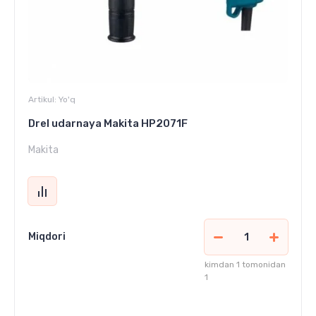
Artikul:
Yo'q
Drel udarnaya Makita HP2071F
Makita
Miqdori
kimdan 1 tomonidan
1