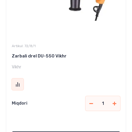
Artikul:
72/8/1
Zarbali drel DU-550 Vikhr
Vikhr
Miqdori
338 000
сўм