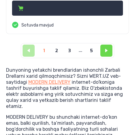
Sotuvda mavjud
1
2
3
...
5
Dunyoning yetakchi brendlaridan ishonchli Zarbali
Drellarni xarid qilmoqchimisiz? Sizni WERT.UZ veb-
saytidagi
MODERN DELIVERY
internet-do'koniga
tashrif buyurishga taklif qilamiz. Biz O'zbekistonda
elektr asboblarni eng yirik sotuvchimiz va sizga eng
qulay xarid va yetkazib berish shartlarini taklif
etamiz.
MODERN DELIVERY bu shunchaki internet-do‘kon
emas, balki qurilish, ta’mirlash, payvandlash,
bog‘dorchilik va boshqa faoliyatning turli sohalari