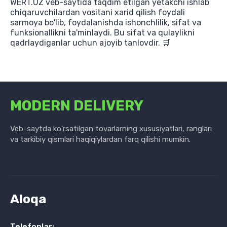
WERT.UZ veb-saytida taqdim etilgan yetakchi ishlab
chiqaruvchilardan vositani xarid qilish foydali
sarmoya bo'lib, foydalanishda ishonchlilik, sifat va
funksionallikni ta'minlaydi. Bu sifat va qulaylikni
qadrlaydiganlar uchun ajoyib tanlovdir. 🛒
MODERN DELIVERY
Veb-saytda ko'rsatilgan tovarlarning xususiyatlari, ranglari
va tarkibiy qismlari haqiqiylardan farq qilishi mumkin.
Aloqa
Telefonlar: