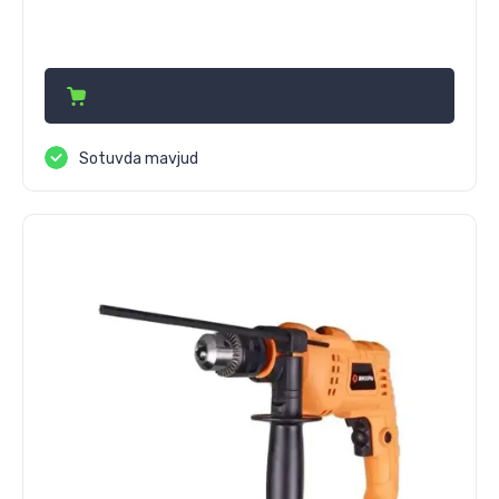
377 000
сўм
Sotuvda mavjud