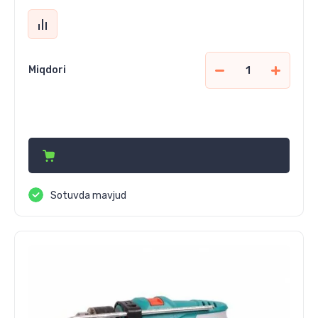
Miqdori
498 680
сўм
Sotuvda mavjud