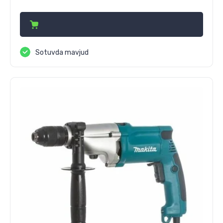
2 860 000
сўм
Sotuvda mavjud