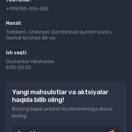
+998
555-006-555
}
Manzil:
Toshkent, Chilonzor, Do‘mbrobod qurilish bozori,
Gavhar ko‘chasi 86-uy
Ish vaqti:
Dushanba-Yakshanba
8:00-20:00
Yangi mahsulotlar va aktsiyalar
haqida bilib oling!
Bizning bepul axborot byulletenimizga obuna
bo'ling