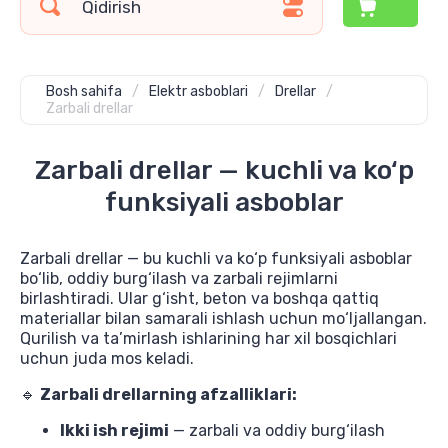
Bosh sahifa
/
Elektr asboblari
/
Drellar
/
Zarbali drellar
Zarbali drellar — kuchli va ko‘p
funksiyali asboblar
Zarbali drellar — bu kuchli va ko‘p funksiyali asboblar
bo‘lib, oddiy burg‘ilash va zarbali rejimlarni
birlashtiradi. Ular g‘isht, beton va boshqa qattiq
materiallar bilan samarali ishlash uchun mo‘ljallangan.
Qurilish va ta’mirlash ishlarining har xil bosqichlari
uchun juda mos keladi.
🔹
Zarbali drellarning afzalliklari:
Ikki ish rejimi
— zarbali va oddiy burg‘ilash