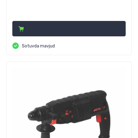
378 170
сўм
Sotuvda mavjud