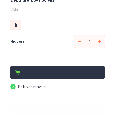
Elektr drel DU-1100 Vikhr
Vikhr
Miqdori
585 000
сўм
Sotuvda mavjud