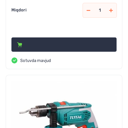
Miqdori
471 510
сўм
Sotuvda mavjud