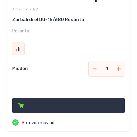
Artikul:
75/8/2
Zarbali drel DU-15/680 Resanta
Resanta
Miqdori
403 000
сўм
Sotuvda mavjud