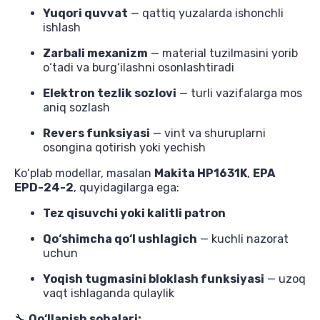
Yuqori quvvat
— qattiq yuzalarda ishonchli
ishlash
Zarbali mexanizm
— material tuzilmasini yorib
o‘tadi va burg‘ilashni osonlashtiradi
Elektron tezlik sozlovi
— turli vazifalarga mos
aniq sozlash
Revers funksiyasi
— vint va shuruplarni
osongina qotirish yoki yechish
Ko‘plab modellar, masalan
Makita HP1631K
,
EPA
EPD-24-2
, quyidagilarga ega:
Tez qisuvchi yoki kalitli patron
Qo‘shimcha qo‘l ushlagich
— kuchli nazorat
uchun
Yoqish tugmasini bloklash funksiyasi
— uzoq
vaqt ishlaganda qulaylik
🔧
Qo‘llanish sohalari: