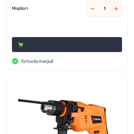
Miqdori
448 500
сўм
Sotuvda mavjud