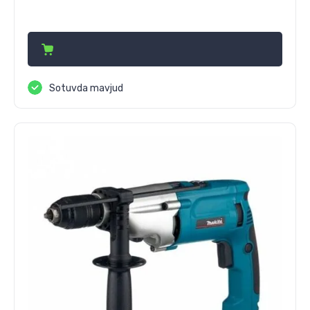
832 000
сўм
Sotuvda mavjud