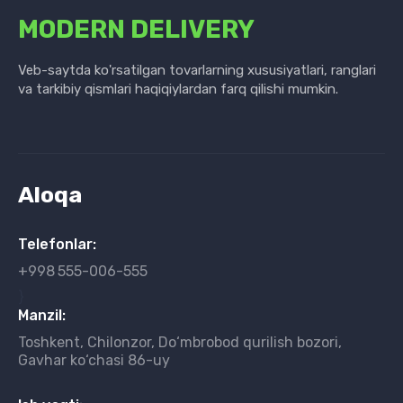
MODERN DELIVERY
Veb-saytda ko'rsatilgan tovarlarning xususiyatlari, ranglari
va tarkibiy qismlari haqiqiylardan farq qilishi mumkin.
Aloqa
Telefonlar:
+998
555-006-555
}
Manzil:
Toshkent, Chilonzor, Do‘mbrobod qurilish bozori,
Gavhar ko‘chasi 86-uy