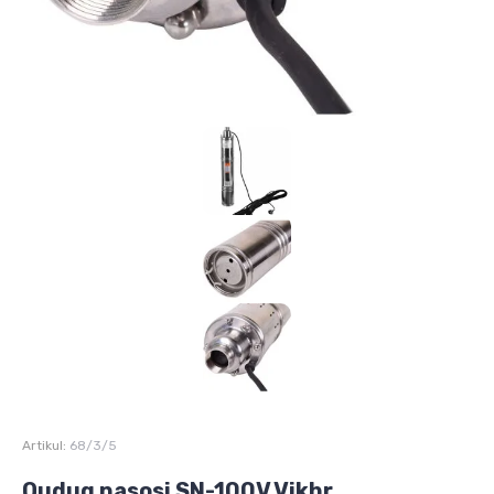
Artikul:
68/3/5
Quduq nasosi SN-100V Vikhr