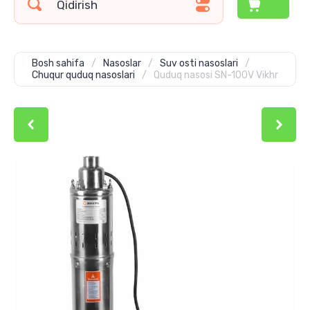
Bosh sahifa
/
Nasoslar
/
Suv osti nasoslari
/
Chuqur quduq nasoslari
/
Quduq nasosi SN-100V Vikhr