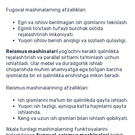
Fugoval mashinalarning afzalliklari:
Egri va ishlov berilmagan ish qismlarini tekislash.
Eğimli to'xtash tufayli burchak ostida
rejalashtirish imkoniyati.
Yuqori ishlov berish aniqligi va sozlash qulayligi.
Reismus mashinalari
yog'ochni kerakli qalinlikka
rejalashtirish va parallel sirtlarni ta'minlash uchun
ishlatiladi. Ular mebel va duradgorlik ishlab
chiqarishda muhim ahamiyatga ega bo'lgan barcha
qismlarda bir xil qalinlikka erishishga imkon beradi.
Reismus mashinalarining afzalliklari:
Ish qismlarini ma'lum bir qalinlikda qayta ishlash.
Yuqori ish tezligi, ayniqsa katta hajmlarni qayta
ishlashda.
Keng va uzun ish qismlari bilan ishlash qobiliyati.
Ikkala turdagi mashinalarning funktsiyalarini