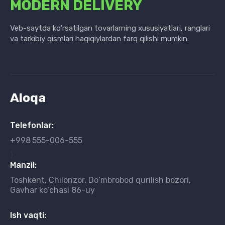
MODERN DELIVERY
Veb-saytda ko'rsatilgan tovarlarning xususiyatlari, ranglari
va tarkibiy qismlari haqiqiylardan farq qilishi mumkin.
Aloqa
Telefonlar:
+998
555-006-555
}
Manzil:
Toshkent, Chilonzor, Do‘mbrobod qurilish bozori,
Gavhar ko‘chasi 86-uy
Ish vaqti: