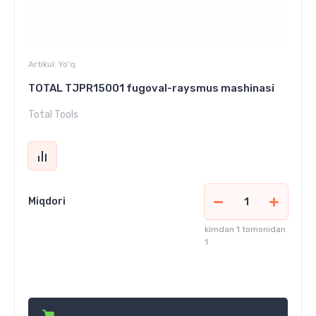
Artikul:
Yo'q
TOTAL TJPR15001 fugoval-raysmus mashinasi
Total Tools
Miqdori
kimdan 1 tomonidan
1
2 886 000
сўм