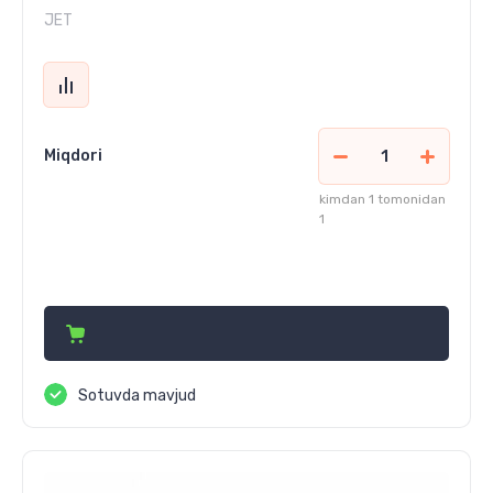
JET
Miqdori
kimdan 1 tomonidan
1
59 112 170
сўм
Sotuvda mavjud