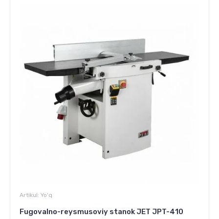
Artikul:
Yo'q
Fugovalno-reysmusoviy stanok JET JPT-410