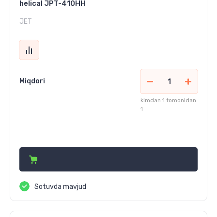
helical JPT-410HH
JET
Miqdori
kimdan 1 tomonidan
1
70 478 850
сўм
Sotuvda mavjud