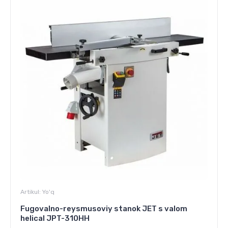
Artikul:
Yo'q
Fugovalno-reysmusoviy stanok JET s valom
helical JPT-310HH