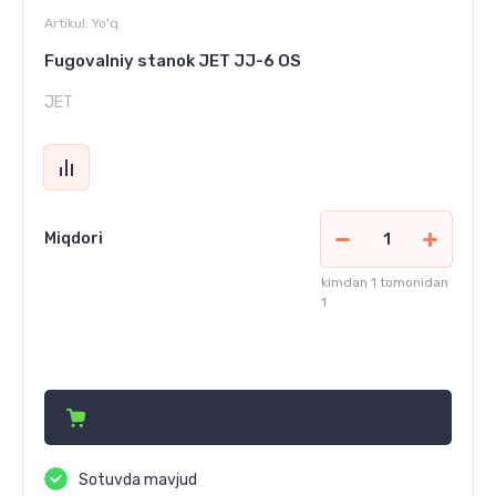
Artikul:
Yo'q
Fugovalniy stanok JET JJ-6 OS
JET
Miqdori
kimdan 1 tomonidan
1
12 073 490
сўм
Sotuvda mavjud