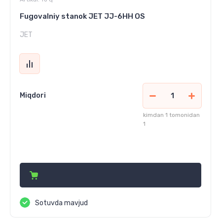
Fugovalniy stanok JET JJ-6HH OS
JET
Miqdori
kimdan 1 tomonidan
1
17 794 660
сўм
Sotuvda mavjud