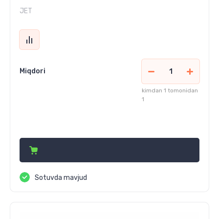
JET
Miqdori
kimdan 1 tomonidan
1
55 700 320
сўм
Sotuvda mavjud