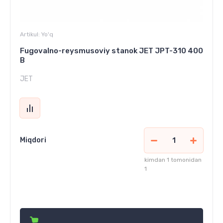
Artikul:
Yo'q
Fugovalno-reysmusoviy stanok JET JPT-310 400
В
JET
Miqdori
kimdan 1 tomonidan
1
40 248 000
сўм