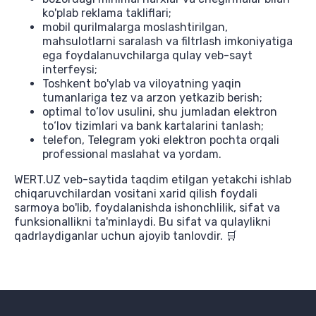
ko'plab reklama takliflari;
mobil qurilmalarga moslashtirilgan,
mahsulotlarni saralash va filtrlash imkoniyatiga
ega foydalanuvchilarga qulay veb-sayt
interfeysi;
Toshkent bo'ylab va viloyatning yaqin
tumanlariga tez va arzon yetkazib berish;
optimal to‘lov usulini, shu jumladan elektron
to‘lov tizimlari va bank kartalarini tanlash;
telefon, Telegram yoki elektron pochta orqali
professional maslahat va yordam.
WERT.UZ veb-saytida taqdim etilgan yetakchi ishlab
chiqaruvchilardan vositani xarid qilish foydali
sarmoya bo'lib, foydalanishda ishonchlilik, sifat va
funksionallikni ta'minlaydi. Bu sifat va qulaylikni
qadrlaydiganlar uchun ajoyib tanlovdir. 🛒