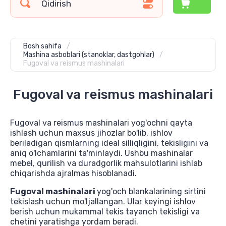
Bosh sahifa
/
Mashina asboblari (stanoklar, dastgohlar)
/
Fugoval va reismus mashinalari
Fugoval va reismus mashinalari
Fugoval va reismus mashinalari yog'ochni qayta
ishlash uchun maxsus jihozlar bo'lib, ishlov
beriladigan qismlarning ideal silliqligini, tekisligini va
aniq o'lchamlarini ta'minlaydi. Ushbu mashinalar
mebel, qurilish va duradgorlik mahsulotlarini ishlab
chiqarishda ajralmas hisoblanadi.
Fugoval mashinalari
yog'och blankalarining sirtini
tekislash uchun mo'ljallangan. Ular keyingi ishlov
berish uchun mukammal tekis tayanch tekisligi va
chetini yaratishga yordam beradi.