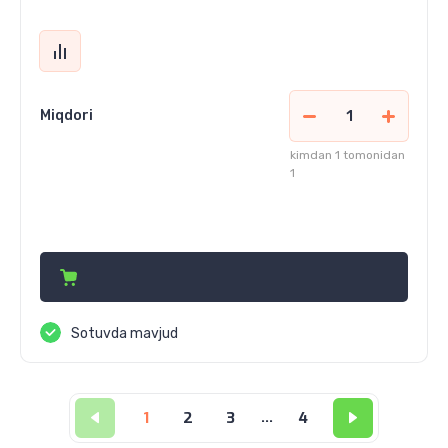
Miqdori
kimdan 1 tomonidan
1
34 136 830
сўм
Sotuvda mavjud
1
2
3
...
4