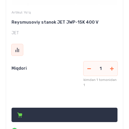
Artikul:
Yo'q
Reysmusoviy stanok JET JWP-15K 400 V
JET
Miqdori
kimdan 1 tomonidan
1
29 657 680
сўм