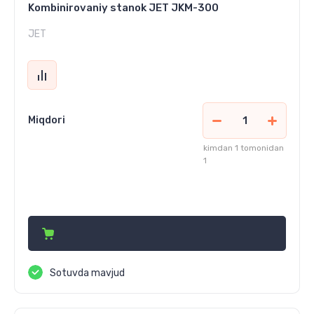
Kombinirovaniy stanok JET JKM-300
JET
Miqdori
kimdan 1 tomonidan
1
18 188 170
сўм
Sotuvda mavjud