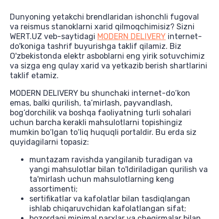
Dunyoning yetakchi brendlaridan ishonchli fugoval
va reismus stanoklarni xarid qilmoqchimisiz? Sizni
WERT.UZ veb-saytidagi
MODERN DELIVERY
internet-
do'koniga tashrif buyurishga taklif qilamiz. Biz
O'zbekistonda elektr asboblarni eng yirik sotuvchimiz
va sizga eng qulay xarid va yetkazib berish shartlarini
taklif etamiz.
MODERN DELIVERY bu shunchaki internet-do‘kon
emas, balki qurilish, ta’mirlash, payvandlash,
bog‘dorchilik va boshqa faoliyatning turli sohalari
uchun barcha kerakli mahsulotlarni topishingiz
mumkin bo‘lgan to‘liq huquqli portaldir. Bu erda siz
quyidagilarni topasiz:
muntazam ravishda yangilanib turadigan va
yangi mahsulotlar bilan to'ldiriladigan qurilish va
ta'mirlash uchun mahsulotlarning keng
assortimenti;
sertifikatlar va kafolatlar bilan tasdiqlangan
ishlab chiqaruvchidan kafolatlangan sifat;
bozordagi minimal narxlar va chegirmalar bilan