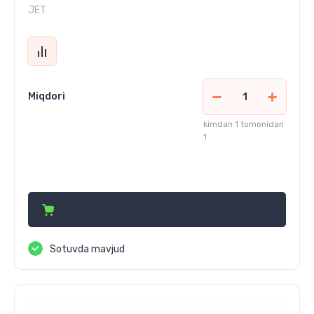
JET
Miqdori
kimdan 1 tomonidan
1
59 112 170
сўм
Sotuvda mavjud