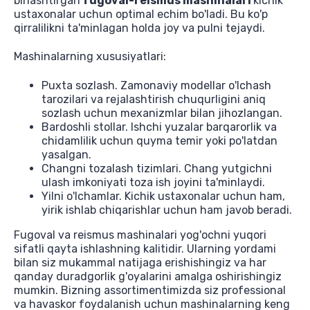
birlashtirgan
fugoval-reismus mashinalari
kichik
ustaxonalar uchun optimal echim bo'ladi. Bu ko'p
qirralilikni ta'minlagan holda joy va pulni tejaydi.
Mashinalarning xususiyatlari:
Puxta sozlash. Zamonaviy modellar o'lchash
tarozilari va rejalashtirish chuqurligini aniq
sozlash uchun mexanizmlar bilan jihozlangan.
Bardoshli stollar. Ishchi yuzalar barqarorlik va
chidamlilik uchun quyma temir yoki po'latdan
yasalgan.
Changni tozalash tizimlari. Chang yutgichni
ulash imkoniyati toza ish joyini ta'minlaydi.
Yilni o'lchamlar. Kichik ustaxonalar uchun ham,
yirik ishlab chiqarishlar uchun ham javob beradi.
Fugoval va reismus mashinalari yog'ochni yuqori
sifatli qayta ishlashning kalitidir. Ularning yordami
bilan siz mukammal natijaga erishishingiz va har
qanday duradgorlik g'oyalarini amalga oshirishingiz
mumkin. Bizning assortimentimizda siz professional
va havaskor foydalanish uchun mashinalarning keng