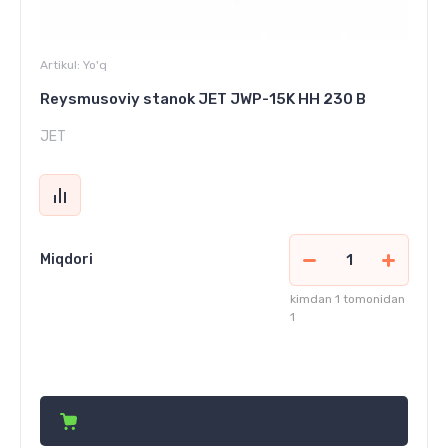
Artikul:
Yo'q
Reysmusoviy stanok JET JWP-15K HH 230 В
JET
Miqdori
kimdan 1 tomonidan
1
41 945 150
сўм