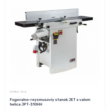
Artikul:
Yo'q
Fugovalno-reysmusoviy stanok JET s valom
helica JPT-310HH