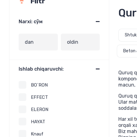
Filtr
Qur
Narxi: сўм
Shtuk
Beton 
Ishlab chiqaruvchi:
Quruq qu
komponen
macun, p
BO`RON
Quruq qu
EFFECT
Ular mat
soddalas
ELERON
Har xil 
HAYAT
orqali x
Biz mahs
Knauf