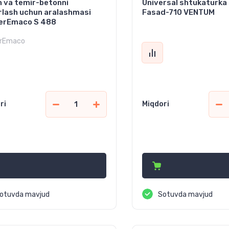
 va temir-betonni
Universal shtukaturka
rlash uchun aralashmasi
Fasad-710 VENTUM
erEmaco S 488
rEmaco
ri
Miqdori
5 450
36 400
сўм
сўм
otuvda mavjud
Sotuvda mavjud