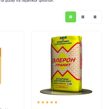
ha qulay va tejamkor qilishdir.