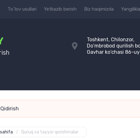
To`lov usullari
Yetkazib berish
Biz haqimizda
Yangilikla
Y
Toshkent, Chilonzor,
Do‘mbrobod qurilish bo
rish
Gavhar ko‘chasi 86-uy
sahifa
/
Quruq va tayyor qorishmalar