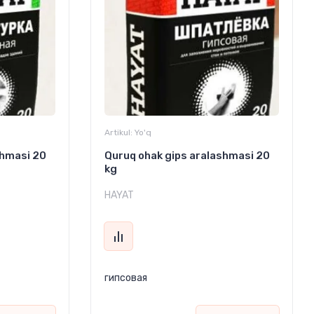
Artikul:
Yo'q
shmasi 20
Quruq ohak gips aralashmasi 20
kg
HAYAT
гипсовая