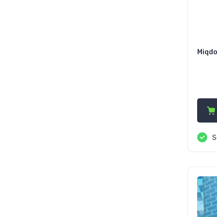
Miqdo
53
S