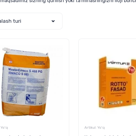
maqsadimiz sizning qurilish yoki ta'mirlashingizni iloji boric
alash turi
Yo'q
Artikul:
Yo'q