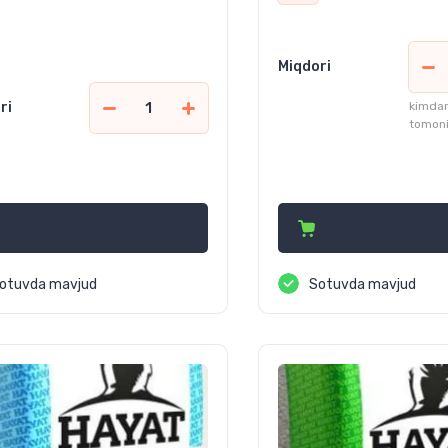
Miqdori
ri
kimdan
tomoni
 300
236 340
сўм
сўм
otuvda mavjud
Sotuvda mavjud