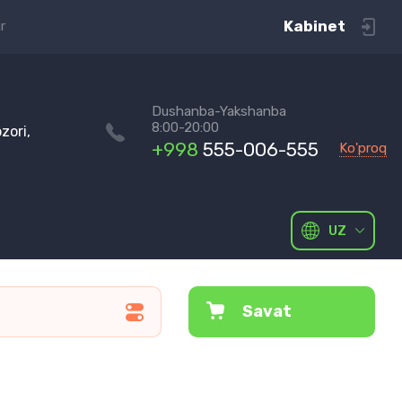
Kabinet
r
Dushanba-Yakshanba
8:00-20:00
zori,
+998
555-006-555
Ko'proq
UZ
Savat