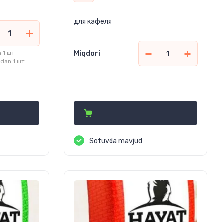
для кафеля
 1 шт
Miqdori
dan 1 шт
39 000
сўм
Sotuvda mavjud