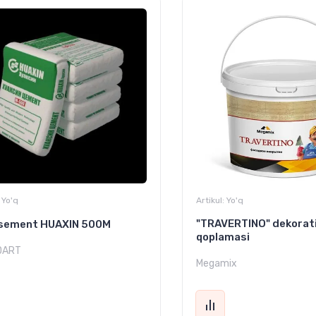
Yo'q
Artikul:
Yo'q
"TRAVERTINO" dekorat
k sement HUAXIN 500M
qoplamasi
DART
Megamix