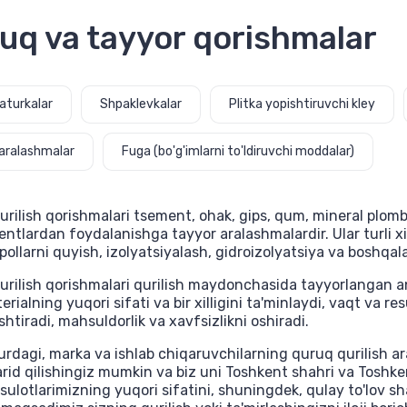
uq va tayyor qorishmalar
aturkalar
Shpaklevkalar
Plitka yopishtiruvchi kley
aralashmalar
Fuga (bo'g'imlarni to'ldiruvchi moddalar)
rilish qorishmalari tsement, ohak, gips, qum, mineral plom
tlardan foydalanishga tayyor aralashmalardir. Ular turli xil 
ollarni quyish, izolyatsiyalash, gidroizolyatsiya va boshqala
rilish qorishmalari qurilish maydonchasida tayyorlangan an'
erialning yuqori sifati va bir xilligini ta'minlaydi, vaqt va re
htiradi, mahsuldorlik va xavfsizlikni oshiradi.
turdagi, marka va ishlab chiqaruvchilarning quruq qurilish a
arid qilishingiz mumkin va biz uni Toshkent shahri va Toshke
ulotlarimizning yuqori sifatini, shuningdek, qulay to'lov sha