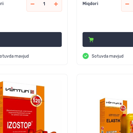
ri
Miqdori
 510
53 170
сўм
сўм
otuvda mavjud
Sotuvda mavjud