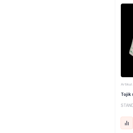
Artikul:
Toji
STAN