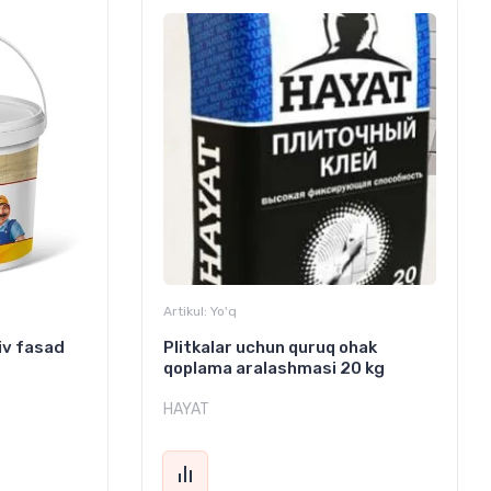
Artikul:
Yo'q
iv fasad
Plitkalar uchun quruq ohak
qoplama aralashmasi 20 kg
HAYAT