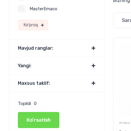
Bizning 
MasterEmaco
Sar
Ko'proq
Mavjud ranglar:
Yangi:
Maxsus taklif:
Topildi
0
Ko'rsatish
Artikul: