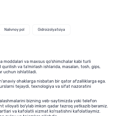
Nalivnoy pol
Gidroizolyatsiya
ba moddalari va maxsus qo'shimchalar kabi turli
qurilish va ta'mirlash ishlarida, masalan, tosh, gips,
r uchun ishlatiladi.
anaviy ohaklarga nisbatan bir qator afzalliklarga ega.
surslarni tejaydi, texnologiya va sifat nazoratini
ralashmalarini bizning veb-saytimizda yoki telefon
nt viloyati bo'ylab imkon qadar tezroq yetkazib beramiz.
rtlari va kafolatli xizmat ko'rsatishni kafolatlaymiz.