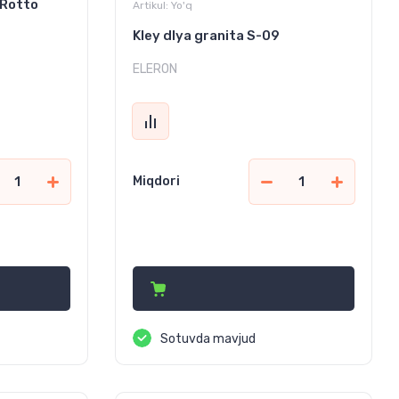
 Rotto
Artikul:
Yo'q
Kley dlya granita S-09
ELERON
Miqdori
128 830
сўм
Sotuvda mavjud