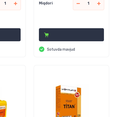
Miqdori
39 000
сўм
Sotuvda mavjud