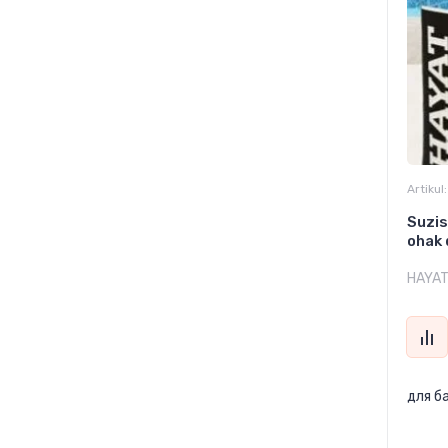
Artikul:
Suzis
ohak 
HAYA
для б