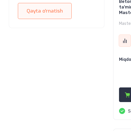
Beton
ta'mi
Qayta o'rnatish
Mast
Maste
Miqdo
25
S