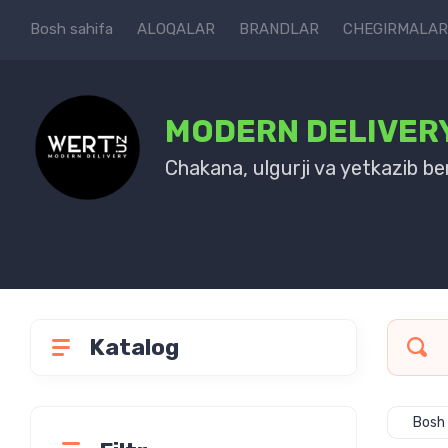
Bosh sahifa
ALOQALAR
BRANDLAR
CHEGIRMALAR
MODERN DELIVER
Chakana, ulgurji va yetkazib be
Katalog
Bosh 