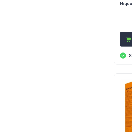
Miqdo
55
S