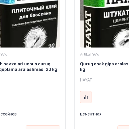
Yo'q
Artikul:
Yo'q
h havzalari uchun quruq
Quruq ohak gips arala
qoplama aralashmasi 20 kg
kg
T
HAYAT
ассейнов
цементная