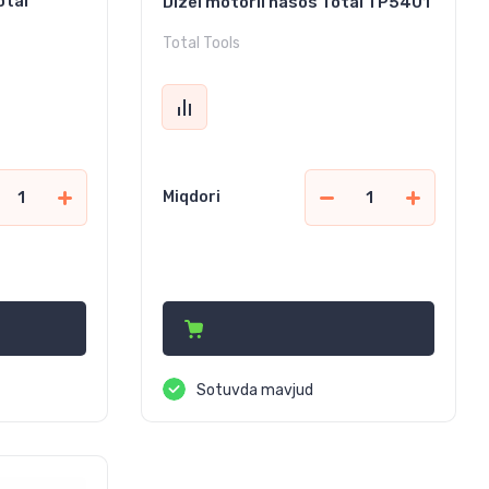
otal
Dizel motorli nasos Total TP5401
Total Tools
Miqdori
8 658 000
сўм
Sotuvda mavjud