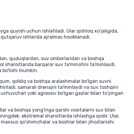
yga quyish uchun ishlatiladi. Ular qishloq xo'jaligida,
qutqaruv ishlarida ajralmas hisoblanadi.
rdan, quduqlardan, suv omborlaridan va boshqa
ol sharoitlarida barqaror suv ta'minotini ta'minlaydi.
 bo'lishi mumkin.
k, qum, qoldiq va boshqa aralashmalar bo'lgan suvni
iriladi, samarali drenajni ta'minlaydi va suv toshqini
 uchuvchan yoki agressiv bo'lgan gazlar bilan to'yingan
llar va boshqa yong'inga qarshi vositalarni suv bilan
uningdek, ekstremal sharoitlarda ishlashga qodir. Ular,
 maxsus qo'shimchalar va boshlar bilan jihozlanishi