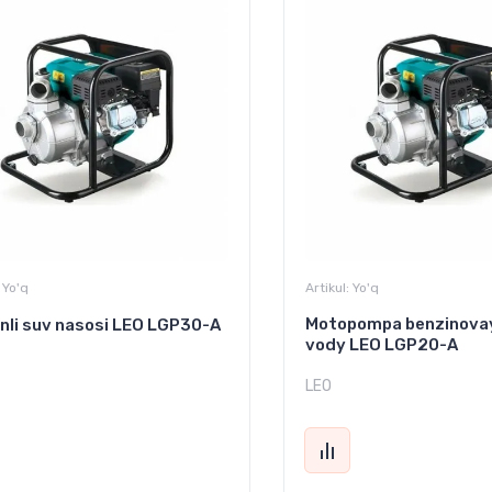
Yo'q
Artikul:
Yo'q
Motopompa benzinovay
nli suv nasosi LEO LGP30-A
vody LEO LGP20-A
LEO