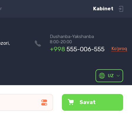
Kabinet
r
Dushanba-Yakshanba
8:00-20:00
zori,
+998
555-006-555
Ko'proq
UZ
Savat