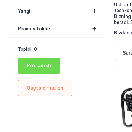
Ushbu t
Toshken
Yangi:
Bizning
beradi. 
Maxsus taklif:
Bizdan m
Topildi
0
Sar
Ko'rsatish
Qayta o'rnatish