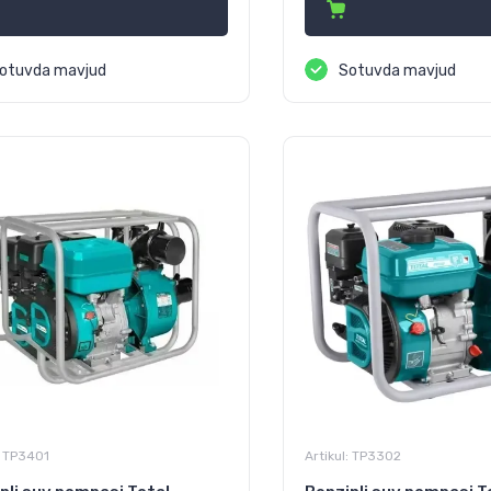
otuvda mavjud
Sotuvda mavjud
TP3401
Artikul:
TP3302