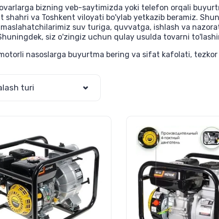
ovarlarga bizning veb-saytimizda yoki telefon orqali buyurt
t shahri va Toshkent viloyati bo'ylab yetkazib beramiz. Shu
 maslahatchilarimiz suv turiga, quvvatga, ishlash va nazor
Shuningdek, siz o'zingiz uchun qulay usulda tovarni to'las
otorli nasoslarga buyurtma bering va sifat kafolati, tezkor
alash turi