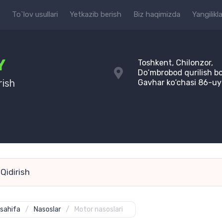
To`lov usullari
Yetkazib berish
Biz haqimizda
Yangilikla
Y
Toshkent, Chilonzor,
Do‘mbrobod qurilish bo
rish
Gavhar ko‘chasi 86-uy
sahifa
/
Nasoslar
/
Motor nasoslari