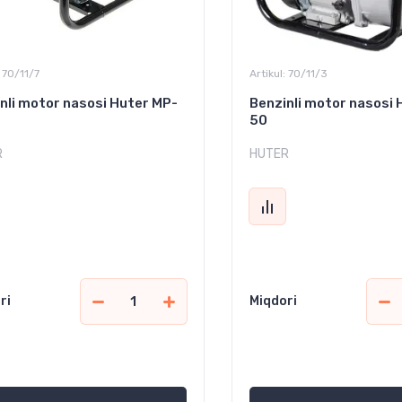
70/11/7
Artikul:
70/11/3
nli motor nasosi Huter MP-
Benzinli motor nasosi 
50
R
HUTER
ri
Miqdori
899 000
2 431 000
сўм
сўм