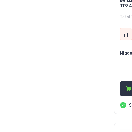
Benzi
TP34
Total 
Miqdo
5 
S