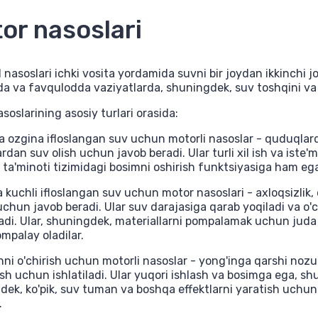
or nasoslari
 nasoslari ichki vosita yordamida suvni bir joydan ikkinchi jo
da va favqulodda vaziyatlarda, shuningdek, suv toshqini va 
soslarining asosiy turlari orasida:
va ozgina ifloslangan suv uchun motorli nasoslar - quduqla
dan suv olish uchun javob beradi. Ular turli xil ish va iste'm
 ta'minoti tizimidagi bosimni oshirish funktsiyasiga ham ega
va kuchli ifloslangan suv uchun motor nasoslari - axloqsizli
chun javob beradi. Ular suv darajasiga qarab yoqiladi va o'ch
ladi. Ular, shuningdek, materiallarni pompalamak uchun juda
mpalay oladilar.
nni o'chirish uchun motorli nasoslar - yong'inga qarshi nozu
sh uchun ishlatiladi. Ular yuqori ishlash va bosimga ega, sh
ek, ko'pik, suv tuman va boshqa effektlarni yaratish uchun
.