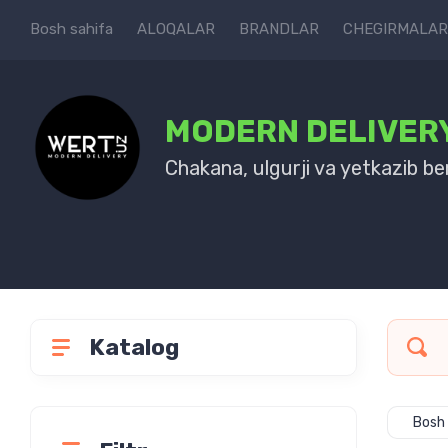
Bosh sahifa
ALOQALAR
BRANDLAR
CHEGIRMALAR
MODERN DELIVER
Chakana, ulgurji va yetkazib be
Katalog
Bosh 