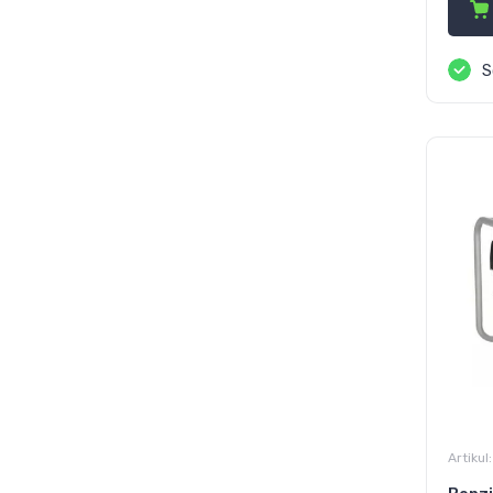
S
Artikul: