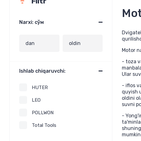
Filtr
Mot
Narxi: сўм
Dvigatel
qurilish
Motor na
- toza 
manbalar
Ishlab chiqaruvchi:
Ular suv
- iflos 
HUTER
quyish u
oldini o
LEO
suvni po
POLLWON
- Yong'i
ta'minla
Total Tools
shuningd
mumkin