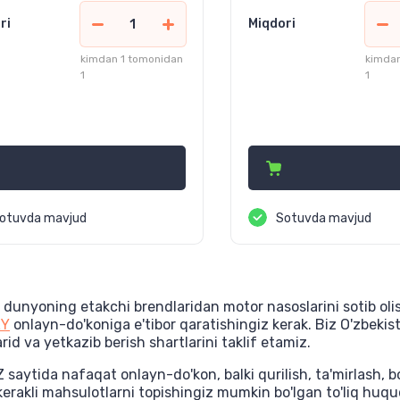
ri
Miqdori
kimdan 1 tomonidan
kimdan
1
1
275 000
2 106 000
сўм
сўм
otuvda mavjud
Sotuvda mavjud
z dunyoning etakchi brendlaridan motor nasoslarini sotib ol
RY
onlayn-do'koniga e'tibor qaratishingiz kerak. Biz O'zbekist
rid va yetkazib berish shartlarini taklif etamiz.
saytida nafaqat onlayn-do'kon, balki qurilish, ta'mirlash, b
erakli mahsulotlarni topishingiz mumkin bo'lgan to'liq huquq