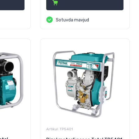
Sotuvda mavjud
Artikul:
TP5401