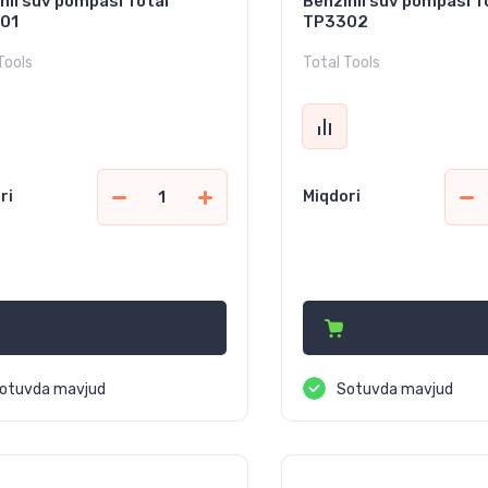
nli suv pompasi Total
Benzinli suv pompasi T
01
TP3302
Tools
Total Tools
ri
Miqdori
369 000
3 055 000
сўм
сўм
otuvda mavjud
Sotuvda mavjud