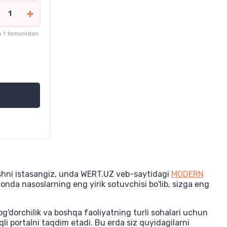
 1 tomonidan
ishni istasangiz, unda WERT.UZ veb-saytidagi
MODERN
onda nasoslarning eng yirik sotuvchisi bo'lib, sizga eng
og'dorchilik va boshqa faoliyatning turli sohalari uchun
li portalni taqdim etadi. Bu erda siz quyidagilarni