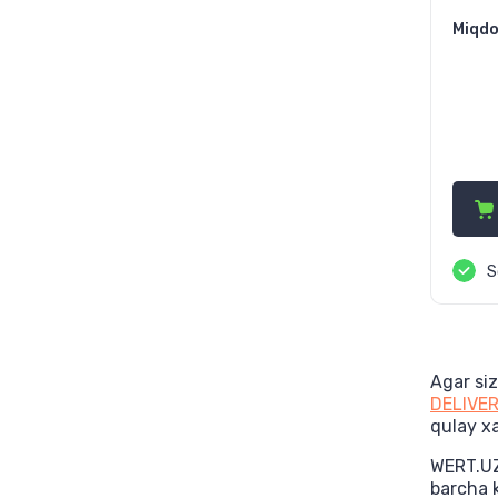
Miqdo
2 
S
Agar si
DELIVE
qulay xa
WERT.UZ 
barcha k