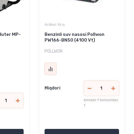
Artikul:
Yo'q
Huter MP-
Benzinli suv nasosi Pollwon
PW166-BN50 (4100 Vt)
POLLWON
Miqdori
kimdan 1 tomonidan
1
1 690 000
сўм