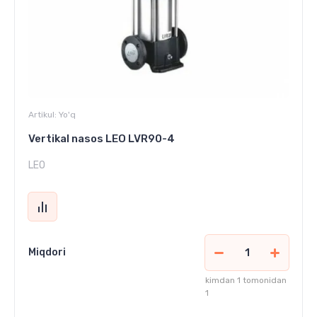
Artikul:
Yo'q
Vertikal nasos LEO LVR90-4
LEO
Miqdori
kimdan 1 tomonidan
1