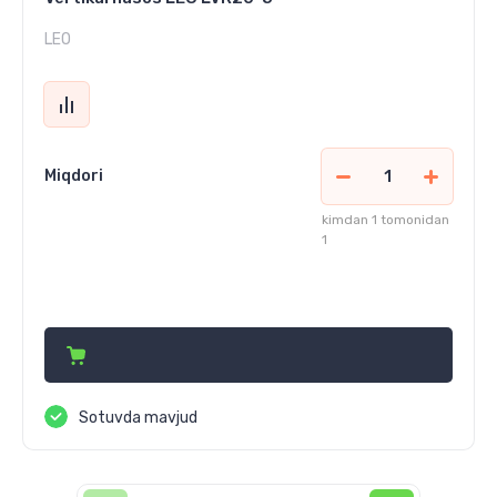
LEO
Miqdori
kimdan 1 tomonidan
1
10 530 000
сўм
Sotuvda mavjud