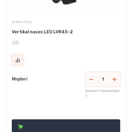
Artikul:
Yo'q
Vertikal nasos LEO LVR45-2
LEO
Miqdori
kimdan 1 tomonidan
1
14 976 000
сўм