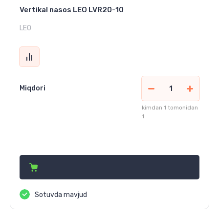
Vertikal nasos LEO LVR20-10
LEO
Miqdori
kimdan 1 tomonidan
1
16 640 000
сўм
Sotuvda mavjud