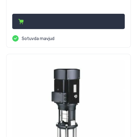
32 322 680
сўм
Sotuvda mavjud