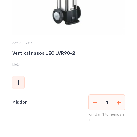
Artikul:
Yo'q
Vertikal nasos LEO LVR90-2
LEO
Miqdori
kimdan 1 tomonidan
1