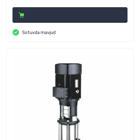
14 976 000
сўм
Sotuvda mavjud