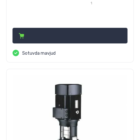
1
51 420 850
сўм
Sotuvda mavjud