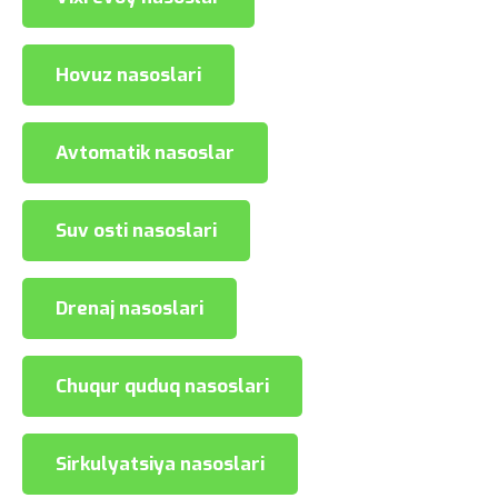
Hovuz nasoslari
Avtomatik nasoslar
Suv osti nasoslari
Drenaj nasoslari
Chuqur quduq nasoslari
Sirkulyatsiya nasoslari