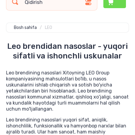
Bosh sahifa
/
LEO
Leo brendidan nasoslar - yuqori
sifatli va ishonchli uskunalar
Leo brendining nasoslari Xitoyning LEO Group
kompaniyasining mahsulotlari bo'lib, u nasos
uskunalarini ishlab chiqarish va sotish bo'yicha
yetakchilardan biri hisoblanadi. Leo brendining
nasoslari kommunal xizmatlar, qishloq xo'jaligi, sanoat
va kundalik hayotdagi turli muammolarni hal qilish
uchun mo'ljallangan.
Leo brendining nasoslari yuqori sifat, aniqlik,
ishonchlilik, funksionallik va hamyonbop narxlar bilan
ajralib turadi. Ular ham sanoat, ham maishiy