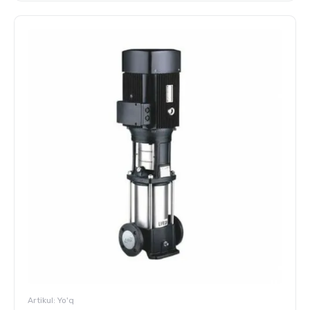
Artikul:
Yo'q