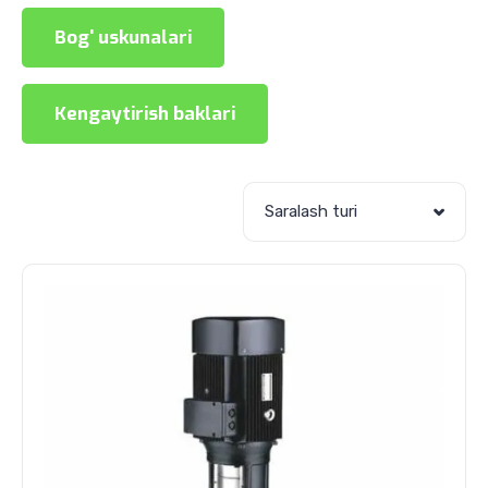
Bog' uskunalari
Kengaytirish baklari
Saralash turi