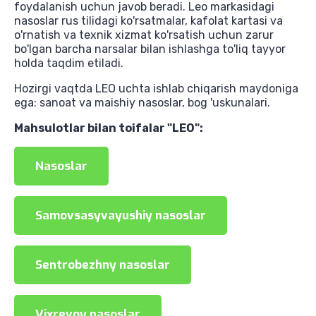
foydalanish uchun javob beradi. Leo markasidagi
nasoslar rus tilidagi ko'rsatmalar, kafolat kartasi va
o'rnatish va texnik xizmat ko'rsatish uchun zarur
bo'lgan barcha narsalar bilan ishlashga to'liq tayyor
holda taqdim etiladi.
Hozirgi vaqtda LEO uchta ishlab chiqarish maydoniga
ega: sanoat va maishiy nasoslar, bog 'uskunalari.
Mahsulotlar bilan toifalar "LEO":
Nasoslar
Samovsasyvayushiy nasoslar
Sentrobezhny nasoslar
Vixrevoy nasoslar