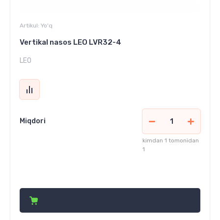
Artikul:
Yo'q
Vertikal nasos LEO LVR32-4
LEO
Miqdori
kimdan 1 tomonidan
1
14 404 000
сўм