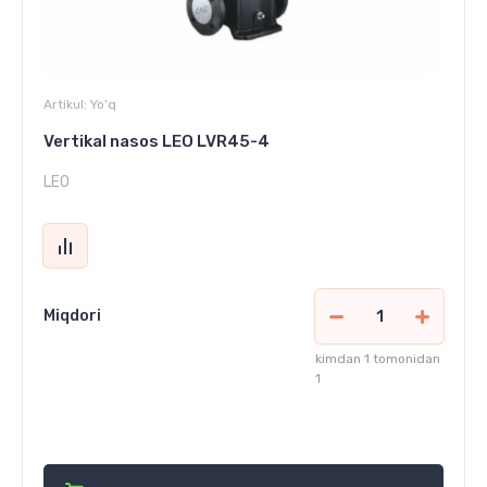
Artikul:
Yo'q
Vertikal nasos LEO LVR45-4
LEO
Miqdori
kimdan 1 tomonidan
1
19 110 000
сўм