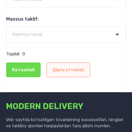
Maxsus taklif:
Topildi
0
Ko'rsatish
Qayta o'rnatish
MODERN DELIVERY
Veb-saytda ko'rsatilgan tovarlarning xususiyatlari, ranglari
va tarkibiy qismlari haqiqiylardan farq qilishi mumkin.