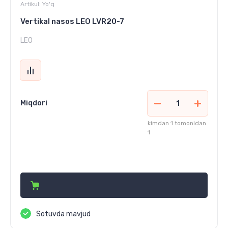
Artikul:
Yo'q
Vertikal nasos LEO LVR20-7
LEO
Miqdori
kimdan 1 tomonidan
1
11 167 000
сўм
Sotuvda mavjud