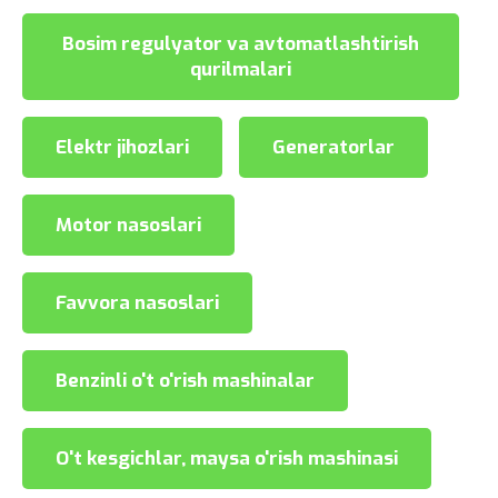
Bosim regulyator va avtomatlashtirish
qurilmalari
Elektr jihozlari
Generatorlar
Motor nasoslari
Favvora nasoslari
Benzinli o't o'rish mashinalar
O't kesgichlar, maysa o'rish mashinasi