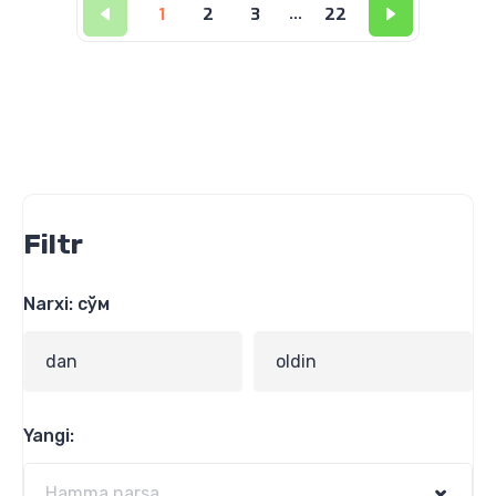
1
2
3
...
22
Filtr
Narxi: сўм
Yangi: