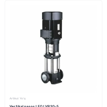
Artikul:
Yo'q
Vertikal nasos LEO LVR20-5