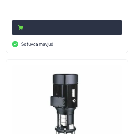
26 455 000
сўм
Sotuvda mavjud