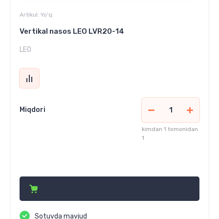
Artikul:
Yo'q
Vertikal nasos LEO LVR20-14
LEO
Miqdori
kimdan 1 tomonidan
1
18 837 000
сўм
Sotuvda mavjud