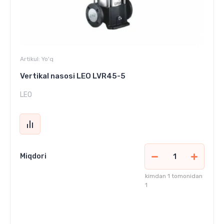
Artikul:
Yo'q
Vertikal nasosi LEO LVR45-5
LEO
Miqdori
kimdan 1 tomonidan
1
29 185 000
сўм