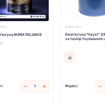
Yo'q
Artikul:
Yo'q
Emal bo'yoq "Hayat" 23 
l bo'yoq NUMIX RELIANCE
va tashqi foydalanish
X»
ri
Miqdori
6 500
897 000
сўм
сўм