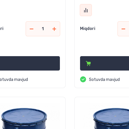
ri
Miqdori
8 340
930 150
сўм
сўм
otuvda mavjud
Sotuvda mavjud