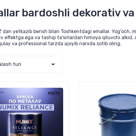
llar bardoshli dekorativ v
dan yetkazib berish bilan Toshkentdagi emallar. Yog'och, met
v effektga ega va tashqi ta'sirlardan himoya qiluvchi alkid, 
ulay va professional tarzda ajoyib narxda sotib oling.
alash turi