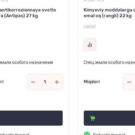
Yo'q
Artikul:
Yo'q
antikorrozionnaya svetlo
Kimyoviy moddalarga 
a (Antipas) 27 kg
emal oq (rangli) 22 kg
T
HAYAT
эмали особого назначения
Спец.эмали особого наз
ri
Miqdori
118 000
992 680
сўм
сўм