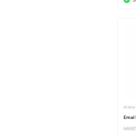
S
Artikul:
Emal 
HAYA