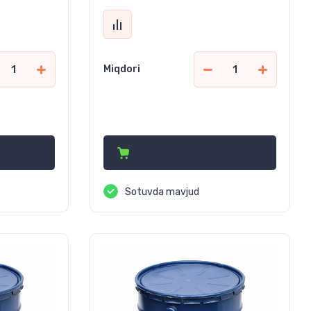
Miqdori
847 990
сўм
Sotuvda mavjud