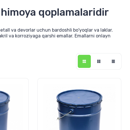
a himoya qoplamalaridir
all va devorlar uchun bardoshli bo'yoqlar va laklar.
akril va korroziyaga qarshi emallar. Emallarni onlayn