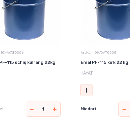
10HAYAT0006
Artikul:
10HAYAT0005
PF-115 ochiq kulrang 22kg
Emal PF-115 ko'k 22 kg
T
HAYAT
ri
Miqdori