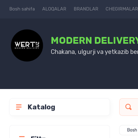
Bosh sahifa
ALOQALAR
BRANDLAR
CHEGIRMALAR
MODERN DELIVER
Chakana, ulgurji va yetkazib be
Katalog
Bosh 