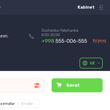
Kabinet
r
Dushanba-Yakshanba
8:00-20:00
zori,
+998
555-006-555
Ko'proq
UZ
Savat
a emallar
/
Emallar