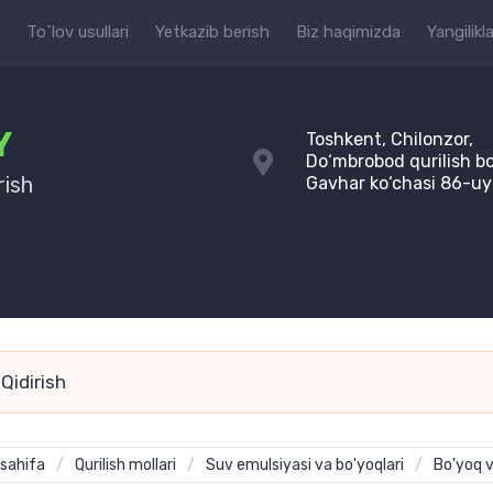
To`lov usullari
Yetkazib berish
Biz haqimizda
Yangilikla
Y
Toshkent, Chilonzor,
Do‘mbrobod qurilish bo
rish
Gavhar ko‘chasi 86-uy
sahifa
/
Qurilish mollari
/
Suv emulsiyasi va bo'yoqlari
/
Bo'yoq v