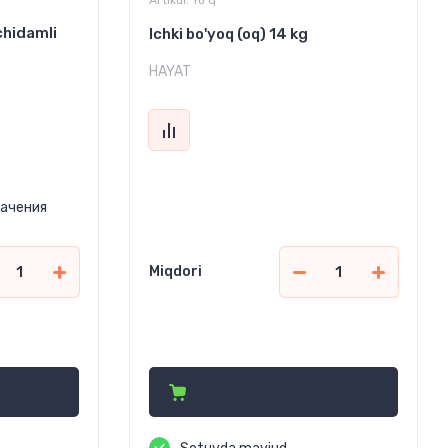
Artikul:
Yo'q
chidamli
Ichki bo'yoq (oq) 14 kg
HAYAT
начения
Miqdori
130 000
сўм