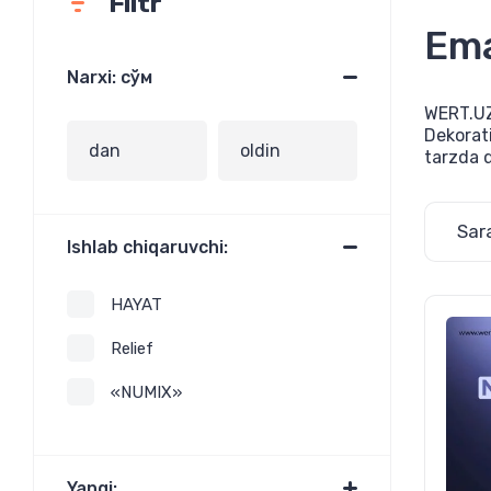
Filtr
Ema
Narxi: сўм
WERT.UZ 
Dekorati
tarzda q
Sar
Ishlab chiqaruvchi:
HAYAT
Relief
«NUMIX»
Yangi: