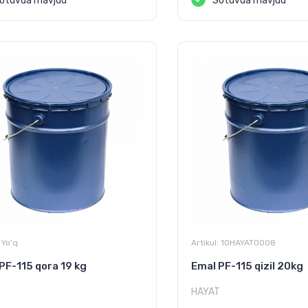
otuvda mavjud
Sotuvda mavjud
Yo'q
Artikul:
10HAYAT0008
PF-115 qora 19 kg
Emal PF-115 qizil 20kg
T
HAYAT