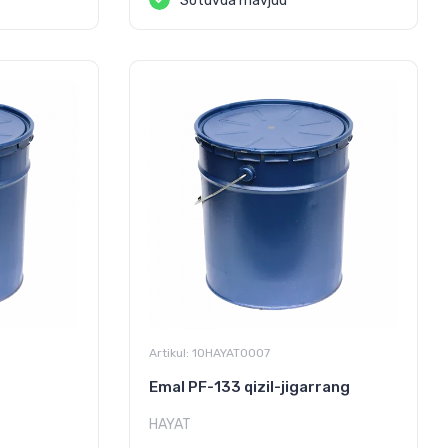
Sotuvda mavjud
Artikul:
10HAYAT0007
Emal PF-133 qizil-jigarrang
HAYAT