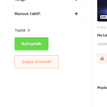
Maxsus taklif:
Artikul:
Topildi
0
Metal
Ko'rsatish
«NUMI
Qayta o'rnatish
Miqdo
13