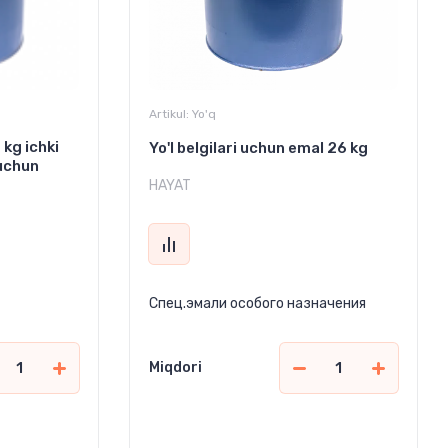
Artikul:
Yo'q
kg ichki
Yo'l belgilari uchun emal 26 kg
 uchun
HAYAT
Спец.эмали особого назначения
Miqdori
1 248 000
сўм