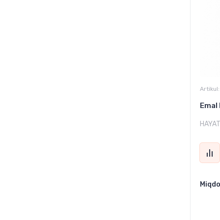
Artikul:
Emal 
HAYA
Miqdo