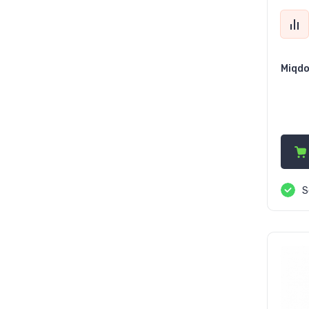
Miqdo
80
S