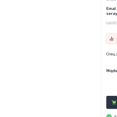
Artikul:
Emal 
seray
HAYA
Спец.
Miqdo
1 